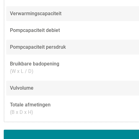
Verwarmingscapaciteit
Pompcapaciteit debiet
Pompcapaciteit persdruk
Bruikbare badopening
(W x L / D)
Vulvolume
Totale afmetingen
(B x D x H)