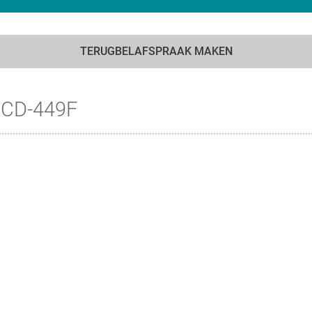
TERUGBELAFSPRAAK MAKEN
 CD-449F