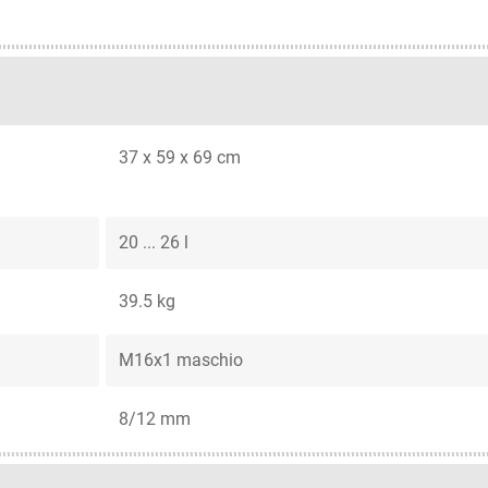
37 x 59 x 69 cm
20 ... 26 l
39.5 kg
M16x1 maschio
8/12 mm