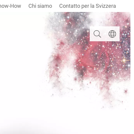
now-How
Chi siamo
Contatto per la Svizzera
Ricerca
Selezionare u