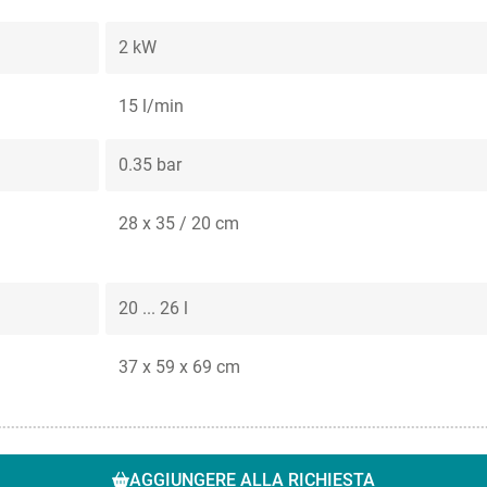
2 kW
15 l/min
0.35 bar
28 x 35 / 20 cm
20 ... 26 l
37 x 59 x 69 cm
AGGIUNGERE ALLA RICHIESTA