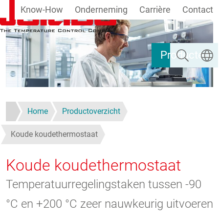
Know-How
Onderneming
Carrière
Contact
Overslaan en naar de inhoud gaan
Zoeken
Taal se
Producten
Home
Productoverzicht
Koude koudethermostaat
Koude koudethermostaat
Temperatuurregelingstaken tussen -90
°C en +200 °C zeer nauwkeurig uitvoeren