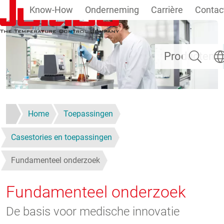
Know-How
Onderneming
Carrière
Contac
Overslaan en naar de inhoud gaan
Zoeken
Taal
Producten
Home
Toepassingen
Casestories en toepassingen
Fundamenteel onderzoek
Fundamenteel onderzoek
De basis voor medische innovatie