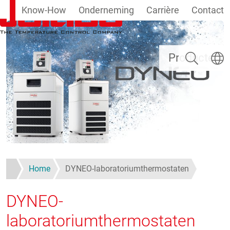
Know-How
Onderneming
Carrière
Contact
Overslaan en naar de inhoud gaan
Zoeken
Taal se
Producten
Home
DYNEO-laboratoriumthermostaten
DYNEO-
laboratoriumthermostaten