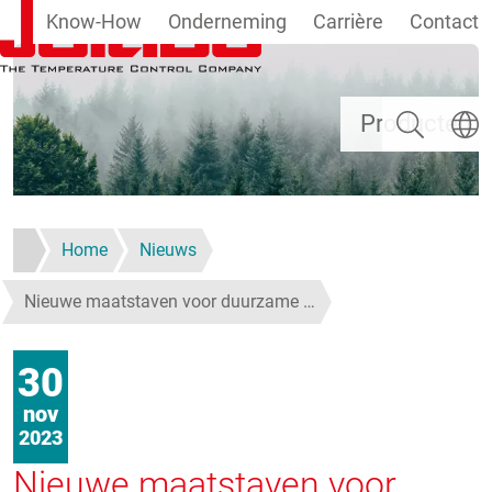
Know-How
Onderneming
Carrière
Contact
Overslaan en naar de inhoud gaan
Zoeken
Taal se
Producten
Home
Nieuws
Nieuwe maatstaven voor duurzame …
30
nov
2023
Nieuwe maatstaven voor