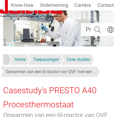
Know-How
Onderneming
Carrière
Contact
Overslaan en naar de inhoud gaan
Zoeken
Taal se
Producten
Home
Toepassingen
Case studies
Opwarmen van een 6l-reactor van QVF met een …
Casestudy's PRESTO A40
Procesthermostaat
Opwarmen van een 6l-reactor van QVF