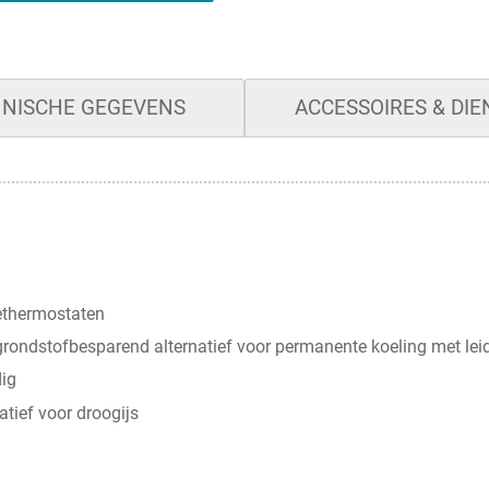
NISCHE GEGEVENS
ACCESSOIRES & DI
ethermostaten
grondstofbesparend alternatief voor permanente koeling met lei
dig
tief voor droogijs