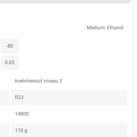
Medium: Ethanol
-80
0.05
koelvloeistof niveau 2
R23
14800
110 g