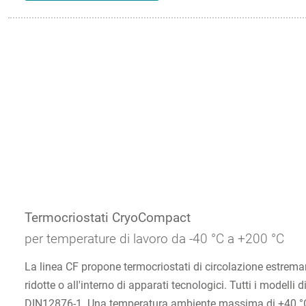
Termocriostati CryoCompact
per temperature di lavoro da -40 °C a +200 °C
La linea CF propone termocriostati di circolazione estrem
ridotte o all'interno di apparati tecnologici. Tutti i model
DIN12876-1. Una temperatura ambiente massima di +40 °C e 