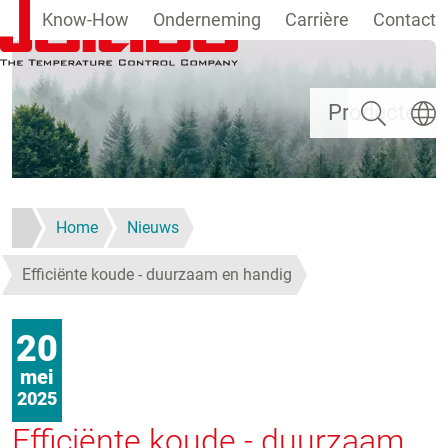
Know-How
Onderneming
Carrière
Contact
Overslaan en naar de inhoud gaan
Zoeken
Taal se
Producten
Home
Nieuws
Efficiënte koude - duurzaam en handig
20
mei
2025
Efficiënte koude - duurzaam