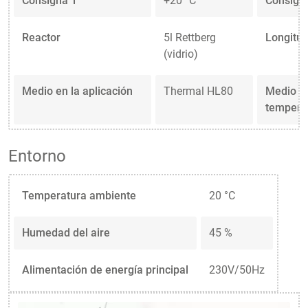
Consigna 1
+20 °C
Consign
Reactor
5l Rettberg
Longitud
(vidrio)
Medio en la aplicación
Thermal HL80
Medio en
tempera
Entorno
Temperatura ambiente
20 °C
Humedad del aire
45 %
Alimentación de energía principal
230V/50Hz