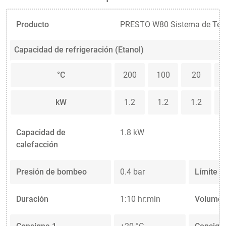
Producto
PRESTO W80 Sistema de Tem
Capacidad de refrigeración (Etanol)
°C
200
100
20
kW
1.2
1.2
1.2
Capacidad de
1.8 kW
calefacción
Presión de bombeo
0.4 bar
Límite d
Duración
1:10 hr:min
Volumen