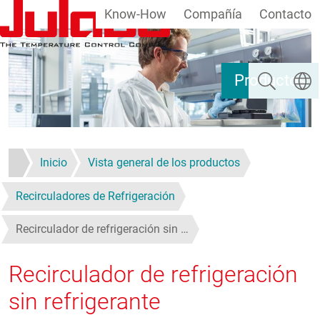
Know-How
Compañía
Contacto
Pasar al contenido principal
Buscar
Selecc
Productos
Inicio
Vista general de los productos
Recirculadores de Refrigeración
Recirculador de refrigeración sin …
Recirculador de refrigeración
sin refrigerante