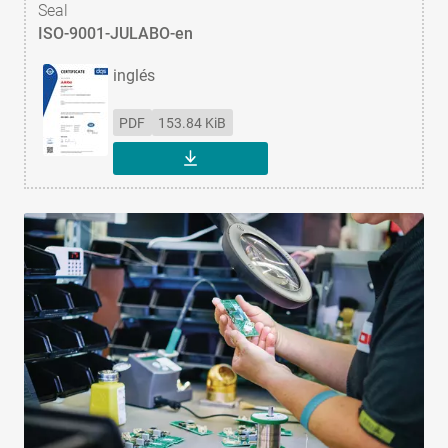
Seal
ISO-9001-JULABO-en
inglés
PDF
153.84 KiB
DESCARGAR