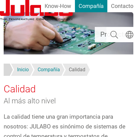
Know-How
Compañía
Contacto
Pasar al contenido principal
Buscar
Selecc
Productos
Inicio
Compañía
Calidad
Calidad
Al más alto nivel
La calidad tiene una gran importancia para
nosotros: JULABO es sinónimo de sistemas de
control de temperatura y termostatos de