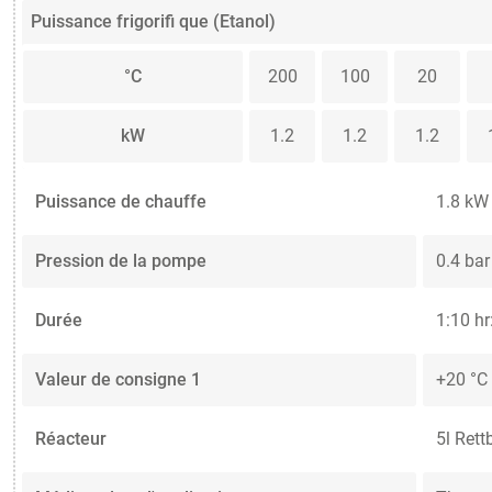
Puissance frigorifi que (Etanol)
°C
200
100
20
kW
1.2
1.2
1.2
Puissance de chauffe
1.8 kW
Pression de la pompe
0.4 bar
Durée
1:10 hr
Valeur de consigne 1
+20 °C
Réacteur
5l Rett