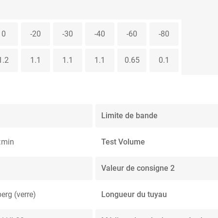
0
-20
-30
-40
-60
-80
1.2
1.1
1.1
1.1
0.65
0.1
Limite de bande
:min
Test Volume
Valeur de consigne 2
berg (verre)
Longueur du tuyau