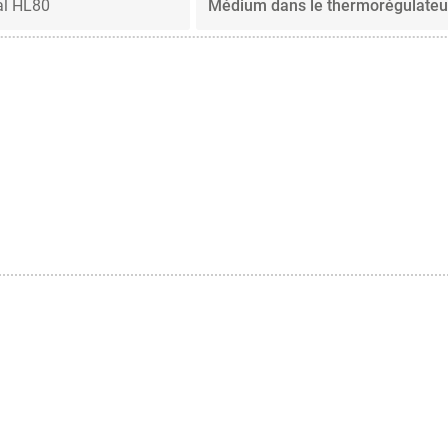
l HL80
Médium dans le thermorégulateu