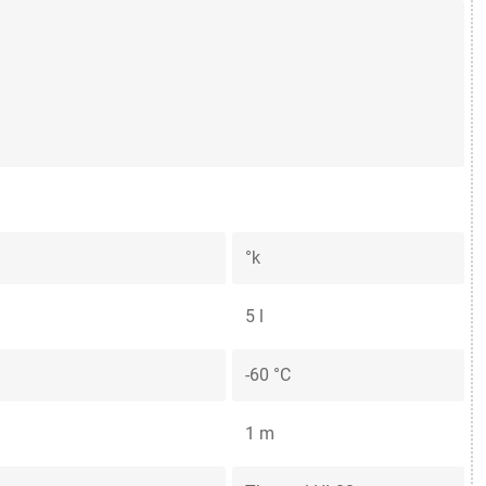
°k
5 l
-60 °C
1 m