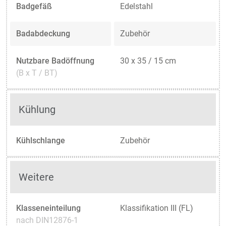
Badgefäß
Edelstahl
Badabdeckung
Zubehör
Nutzbare Badöffnung
30 x 35 / 15 cm
(B x T / BT)
Kühlung
Kühlschlange
Zubehör
Weitere
Klasseneinteilung
Klassifikation III (FL)
nach DIN12876-1