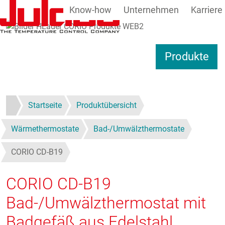
Know-how
Unternehmen
Karriere
Direkt zum Inhalt
Produkte
Startseite
Produktübersicht
Wärmethermostate
Bad-/Umwälzthermostate
CORIO CD-B19
CORIO CD-B19
Bad-/Umwälzthermostat mit
Badgefäß aus Edelstahl