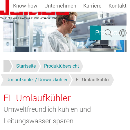
Know-how
Unternehmen
Karriere
Kontakt
Direkt zum Inhalt
Suchen
Sprach
Produkte
Startseite
Produktübersicht
Umlaufkühler / Umwälzkühler
FL Umlaufkühler
FL Umlaufkühler
Umweltfreundlich kühlen und
Leitungswasser sparen