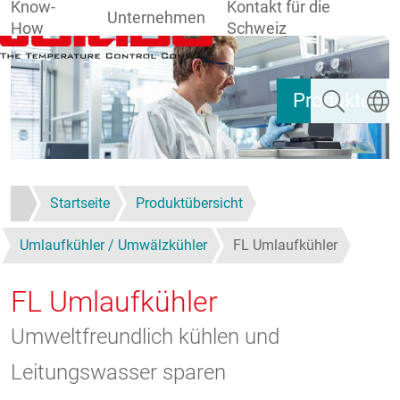
Know-
Kontakt für die
Unternehmen
How
Schweiz
Direkt zum Inhalt
Suchen
Sprach
Produkte
Startseite
Produktübersicht
Umlaufkühler / Umwälzkühler
FL Umlaufkühler
FL Umlaufkühler
Umweltfreundlich kühlen und
Leitungswasser sparen