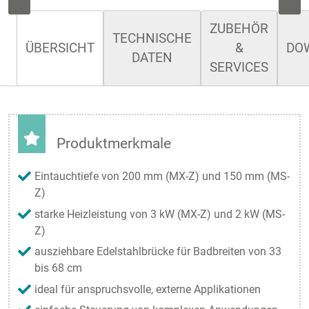
ZUBEHÖR
TECHNISCHE
ÜBERSICHT
&
DO
DATEN
SERVICES
Produktmerkmale
Eintauchtiefe von 200 mm (MX-Z) und 150 mm (MS-
Z)
starke Heizleistung von 3 kW (MX-Z) und 2 kW (MS-
Z)
ausziehbare Edelstahlbrücke für Badbreiten von 33
bis 68 cm
ideal für anspruchsvolle, externe Applikationen