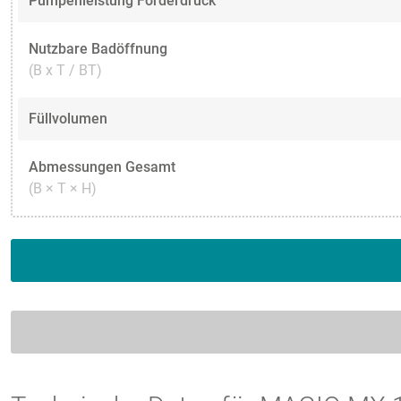
Pumpenleistung Förderdruck
Nutzbare Badöffnung
(B x T / BT)
Füllvolumen
Abmessungen Gesamt
(B × T × H)