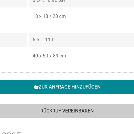
0.24 ... 0.92 bar
18 x 13 / 20 cm
6.5 ... 11 l
40 x 50 x 89 cm
ZUR ANFRAGE HINZUFÜGEN
RÜCKRUF VEREINBAREN