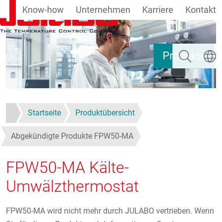
Know-how
Unternehmen
Karriere
Kontakt
Direkt zum Inhalt
Suchen
Sprach
Produkte
Startseite
Produktübersicht
Abgekündigte Produkte FPW50-MA
FPW50-MA Kälte-
Umwälzthermostat
FPW50-MA wird nicht mehr durch JULABO vertrieben. Wenn