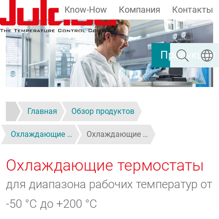
Know-How
Компания
Контакты
Перейти к основному содержанию
Поиск
Выбер
Продукция
Главная
Обзор продуктов
Охлаждающие …
Охлаждающие …
Охлаждающие термостаты
для диапазона рабочих температур от
-50 °C до +200 °C