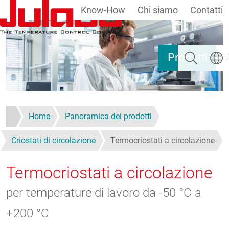
Know-How
Chi siamo
Contatti
Salta al contenuto principale
Ricerca
Selezi
Prodotti
Home
Panoramica dei prodotti
Criostati di circolazione
Termocriostati a circolazione
Termocriostati a circolazione
per temperature di lavoro da -50 °C a
+200 °C