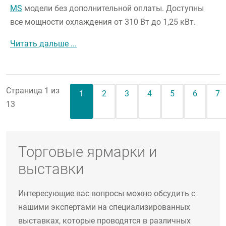
MS
модели без дополнительной оплаты. Доступны
все мощности охлаждения от 310 Вт до 1,25 кВт.
Лимитированная зеленая серия привне
Читать дальше ...
Страница 1 из
Текущая страница
Page
Page
Page
Page
Page
Pa
1
2
3
4
5
6
7
13
Торговые ярмарки и
выставки
Интересующие вас вопросы можно обсудить с
нашими экспертами на специализированных
выставках, которые проводятся в различных