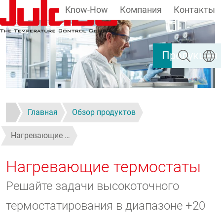
Know-How
Компания
Контакты
Перейти к основному содержанию
Поиск
Выбер
Продукция
Главная
Обзор продуктов
Нагревающие …
Нагревающие термостаты
Решайте задачи высокоточного
термостатирования в диапазоне +20