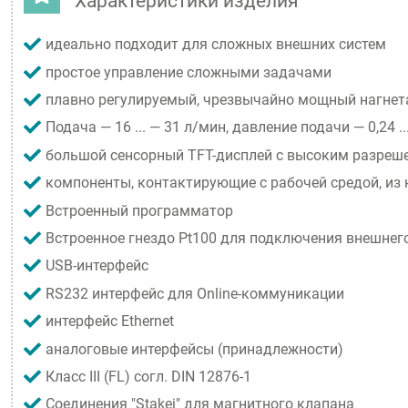
Характеристики изделия
идеально подходит для сложных внешних систем
простое управление сложными задачами
плавно регулируемый, чрезвычайно мощный нагне
Подача — 16 ... — 31 л/мин, давление подачи — 0,24 ..
большой сенсорный TFT-дисплей с высоким разреш
компоненты, контактирующие с рабочей средой, из
Встроенный программатор
Встроенное гнездо Pt100 для подключения внешнег
USB-интерфейс
RS232 интерфейс для Online-коммуникации
интерфейс Ethernet
аналоговые интерфейсы (принадлежности)
Класс III (FL) согл. DIN 12876-1
Соединения "Stakei" для магнитного клапана