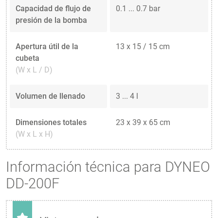
Capacidad de flujo de
0.1 ... 0.7 bar
presión de la bomba
Apertura útil de la
13 x 15 / 15 cm
cubeta
(W x L / D)
Volumen de llenado
3 ... 4 l
Dimensiones totales
23 x 39 x 65 cm
(W x L x H)
Información técnica para DYNEO
DD-200F