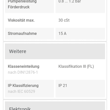
Pumpenleistung
0.8 ... 1.2 bar
Förderdruck
Viskosität max.
30 cSt
Stromaufnahme
15 A
Weitere
Klasseneinteilung
Klassifikation III (FL)
nach DIN12876-1
IP Klassifizierung
IP 21
nach IEC 60529
Elektronik