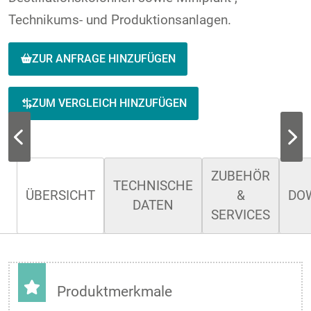
Technikums- und Produktionsanlagen.
ZUR ANFRAGE HINZUFÜGEN
ZUM VERGLEICH HINZUFÜGEN
ZUBEHÖR
TECHNISCHE
ÜBERSICHT
&
DO
DATEN
SERVICES
Produktmerkmale