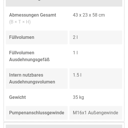
Abmessungen Gesamt
43 x 23 x 58 cm
(B × T × H)
Füllvolumen
2 l
Füllvolumen
1 l
Ausdehnungsgefäß
Intern nutzbares
1.5 l
Ausdehnungsvolumen
Gewicht
35 kg
Pumpenanschlussgewinde
M16x1 Außengewinde