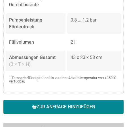
Durchflussrate
Pumpenleistung
0.8 ... 1.2 bar
Förderdruck
Füllvolumen
2 l
Abmessungen Gesamt
43 x 23 x 58 cm
(B × T × H)
1
Temperierflüssigkeiten bis zu einer Arbeitstemperatur von +350°C
verfügbar.
ZUR ANFRAGE HINZUFÜGEN