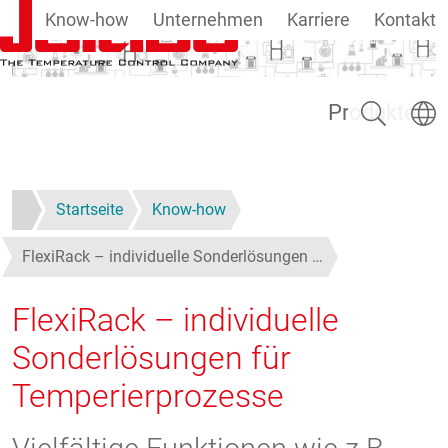
Know-how
Unternehmen
Karriere
Kontakt
Direkt zum Inhalt
Suchen
Sprach
Produkte
Startseite
Know-how
FlexiRack – individuelle Sonderlösungen …
FlexiRack – individuelle
Sonderlösungen für
Temperierprozesse