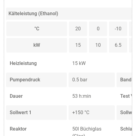
Kälteleistung (Ethanol)
°C
20
0
-10
kW
15
10
6.5
Heizleistung
15 kW
Pumpendruck
0.5 bar
Bandli
Dauer
53 h:min
Test V
Sollwert 1
+150 °C
Sollwer
Reaktor
50l Büchiglas
Schlau