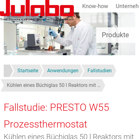
Know-how
Unterne
Direkt zum Inhalt
Produkte
Startseite
Anwendungen
Fallstudien
Kühlen eines Büchiglas 50 l Reaktors mit …
Fallstudie: PRESTO W55
Prozessthermostat
Kühlen eines Büchiglas 50 l Reaktors mit