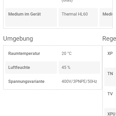
(Glas)
Medium im Gerät
Thermal HL60
Medium
Umgebung
Rege
Raumtemperatur
20 °C
XP
Luftfeuchte
45 %
TN
Spannungsvariante
400V/3PNPE/50Hz
TV
XPU