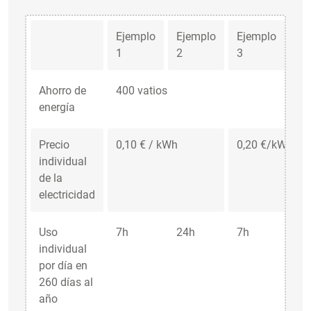
Ejemplo
Ejemplo
Ejemplo
Ej
1
2
3
4
Ahorro de
400 vatios
energía
Precio
0,10 € / kWh
0,20 €/kWh
individual
de la
electricidad
Uso
7h
24h
7h
24
individual
por día en
260 días al
año