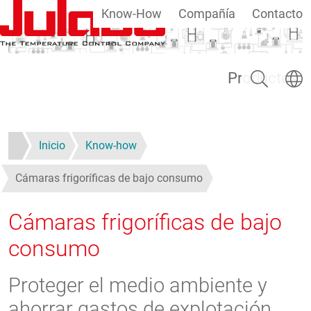
Know-How
Compañía
Contacto
Pasar al contenido principal
Buscar
Selecc
Productos
Inicio
Know-how
Cámaras frigoríficas de bajo consumo
Cámaras frigoríficas de bajo
consumo
Proteger el medio ambiente y
ahorrar gastos de explotación