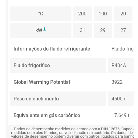
°C
200
100
20
1
kW
31
29
27
Informações do fluido refrigerante
Fluido frigor
Fluido frigorífico
R404A
Global Warming Potential
3922
Peso de enchimento
4500 g
Equivalente em gás carbônico
17.649 t
1
Dados de desempenho medidos de acordo com a DIN 12876. Capacidades
medidas com óleo térmico, salvo indicação em contrário. Os dados de 
valores de desempenho podem divergir com outros líquidos para banhos.