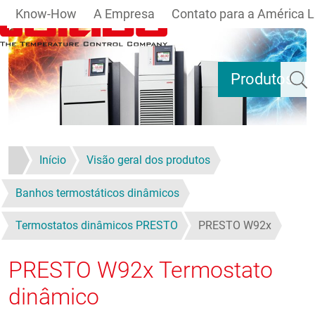
Know-How
A Empresa
Contato para a América L
Pular para o conteúdo principal
Pesqui
Produtos
Início
Visão geral dos produtos
Banhos termostáticos dinâmicos
Termostatos dinâmicos PRESTO
PRESTO W92x
PRESTO W92x
Termostato
dinâmico