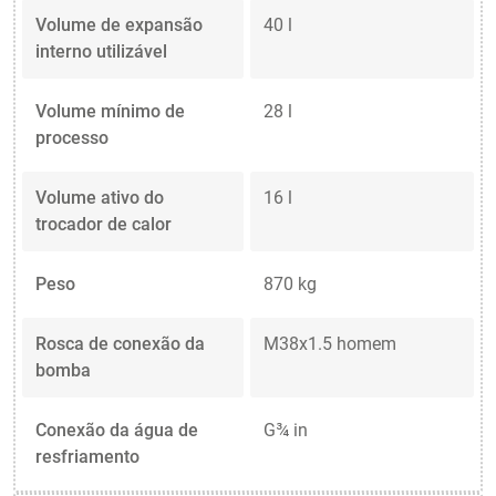
Volume de expansão
40 l
interno utilizável
Volume mínimo de
28 l
processo
Volume ativo do
16 l
trocador de calor
Peso
870 kg
Rosca de conexão da
M38x1.5 homem
bomba
Conexão da água de
G¾ in
resfriamento