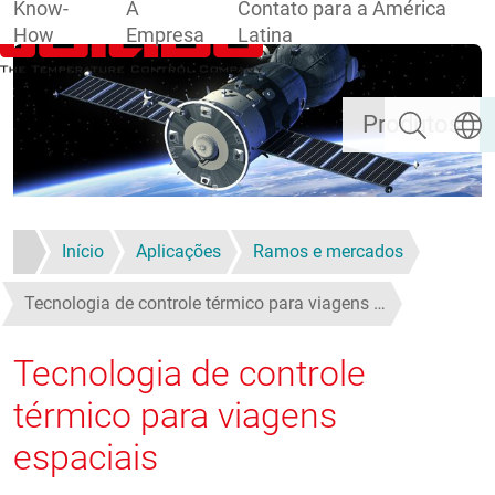
Know-
A
Contato para a América
How
Empresa
Latina
Pular para o conteúdo principal
Pesquisar
Escolh
Produtos
Início
Aplicações
Ramos e mercados
Tecnologia de controle térmico para viagens …
Tecnologia de controle
térmico para viagens
espaciais