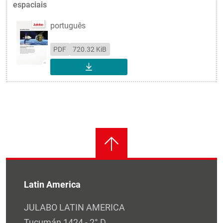
espaciais
português
PDF
720.32 KiB
DOWNLOAD
Latin America
JULABO LATIN AMERICA
Tucumán 1424 - 2° D