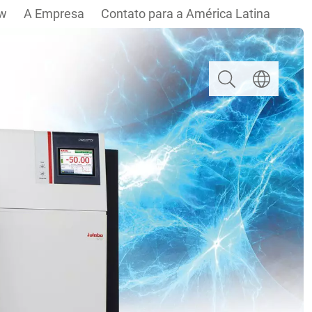
w
A Empresa
Contato para a América Latina
Pesquisar
Escolha um i