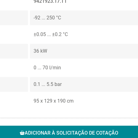
9421923.17.TT
-92 ... 250 °C
±0.05 ... ±0.2 °C
36 kW
0 ... 70 l/min
0.1 ... 5.5 bar
95 x 129 x 190 cm
ADICIONAR À SOLICITAÇÃO DE COTAÇÃO