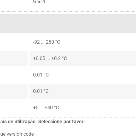
G¾ in
-92 ... 250 °C
±0.05 ... ±0.2 °C
0.01 °C
0.01 °C
+5 ... +40 °C
 de utilização. Seleccione por favor:
ge version code