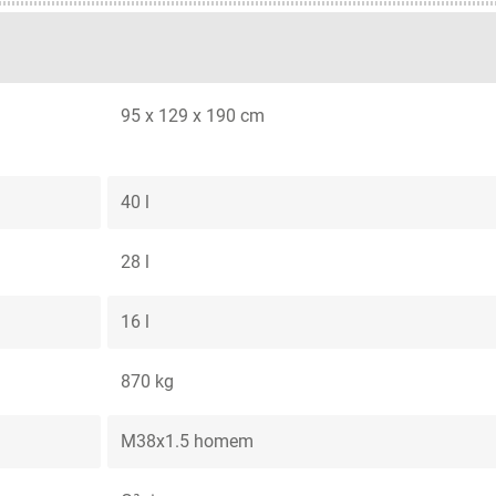
95 x 129 x 190 cm
40 l
28 l
16 l
870 kg
M38x1.5 homem