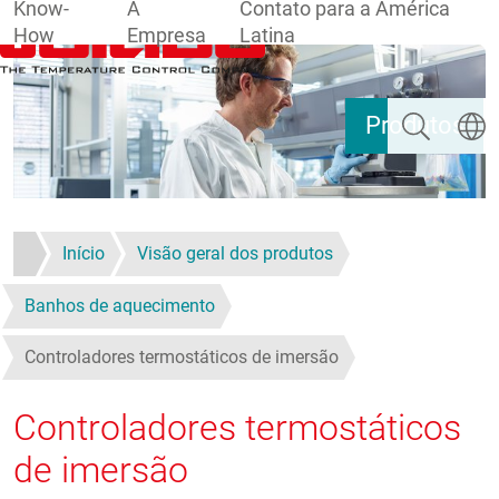
Know-
A
Contato para a América
How
Empresa
Latina
Pular para o conteúdo principal
Pesquisar
Escolh
Produtos
Início
Visão geral dos produtos
Banhos de aquecimento
Controladores termostáticos de imersão
Controladores termostáticos
de imersão