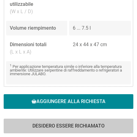
utilizzabile
(W x L / D)
Volume riempimento
6 ... 7.5 l
Dimensioni totali
24 x 44 x 47 cm
(L x L x A)
1
Per applicazione temperatura simile o inferiore alla temperatura
ambiente: Utilizzare serpentine di raffreddamento o refrigeratori a
immersione JULABO.
AGGIUNGERE ALLA RICHIESTA
DESIDERO ESSERE RICHIAMATO