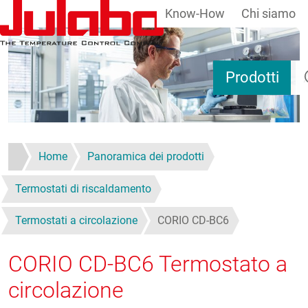
Know-How
Chi siamo
Salta al contenuto principale
Ri
Prodotti
Home
Panoramica dei prodotti
Termostati di riscaldamento
Termostati a circolazione
CORIO CD-BC6
CORIO CD-BC6
Termostato a
circolazione