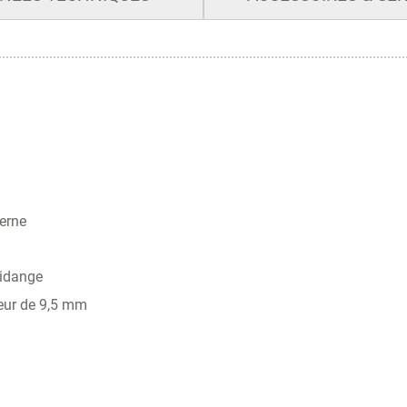
terne
vidange
ieur de 9,5 mm