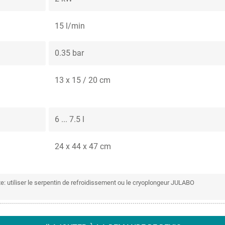
15 l/min
0.35 bar
13 x 15 / 20 cm
6 ... 7.5 l
24 x 44 x 47 cm
 utiliser le serpentin de refroidissement ou le cryoplongeur JULABO