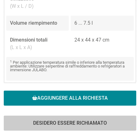
(W x L / D)
Volume riempimento
6 ... 7.5 l
Dimensioni totali
24 x 44 x 47 cm
(L x L x A)
1
Per applicazione temperatura simile o inferiore alla temperatura
ambiente: Utilizzare serpentine di raffreddamento o refrigeratori a
immersione JULABO.
AGGIUNGERE ALLA RICHIESTA
DESIDERO ESSERE RICHIAMATO