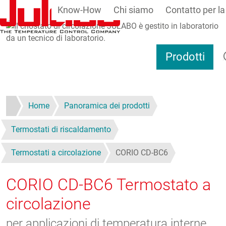
Know-How
Chi siamo
Contatto per la
Salta al contenuto principale
Ri
Prodotti
Home
Panoramica dei prodotti
Termostati di riscaldamento
Termostati a circolazione
CORIO CD-BC6
CORIO CD-BC6
Termostato a
circolazione
per applicazioni di temperatura interne