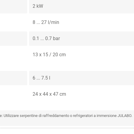
2 kW
8 ... 27 l/min
0.1 ... 0.7 bar
13 x 15 / 20 cm
6 ... 7.5 l
24 x 44 x 47 cm
e: Utilizzare serpentine di raffreddamento o refrigeratori a immersione JULABO.