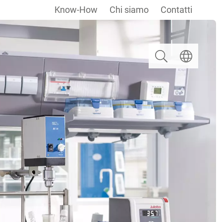
Know-How
Chi siamo
Contatti
Ricerca
Selezionare u