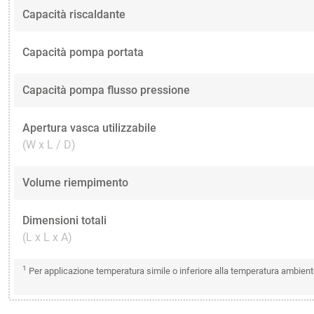
Capacità riscaldante
Capacità pompa portata
Capacità pompa flusso pressione
Apertura vasca utilizzabile
(W x L / D)
Volume riempimento
Dimensioni totali
(L x L x A)
1
Per applicazione temperatura simile o inferiore alla temperatura ambient