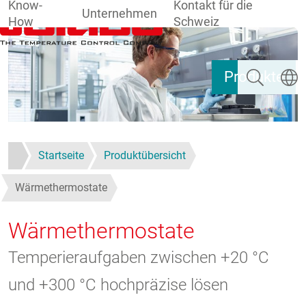
Know-
Kontakt für die
Unternehmen
How
Schweiz
Direkt zum Inhalt
Suchen
Sprach
Produkte
Startseite
Produktübersicht
Wärmethermostate
Wärmethermostate
Temperieraufgaben zwischen +20 °C
und +300 °C hochpräzise lösen