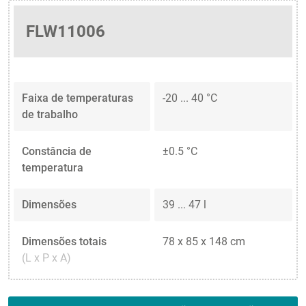
FLW11006
Faixa de temperaturas
-20 ... 40 °C
de trabalho
Constância de
±0.5 °C
temperatura
Dimensões
39 ... 47 l
Dimensões totais
78 x 85 x 148 cm
(L x P x A)