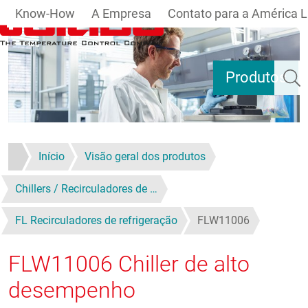
Know-How
A Empresa
Contato para a América L
Pular para o conteúdo principal
Pesqui
Produtos
Início
Visão geral dos produtos
Chillers / Recirculadores de …
FL Recirculadores de refrigeração
FLW11006
FLW11006
Chiller de alto
desempenho