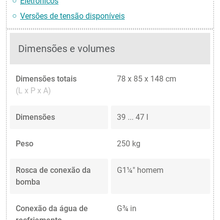
Eletrônicos
Versões de tensão disponíveis
Dimensões e volumes
Dimensões totais
78 x 85 x 148 cm
(L x P x A)
Dimensões
39 ... 47 l
Peso
250 kg
Rosca de conexão da
G1¼" homem
bomba
Conexão da água de
G¾ in