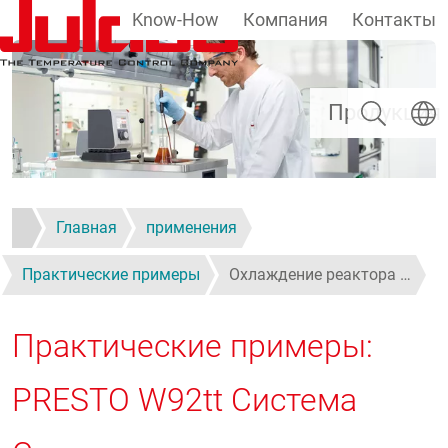
Know-How
Компания
Контакты
Перейти к основному содержанию
Поиск
Выбер
Продукция
Главная
применения
Практические примеры
Охлаждение реактора …
Практические примеры:
PRESTO W92tt Система