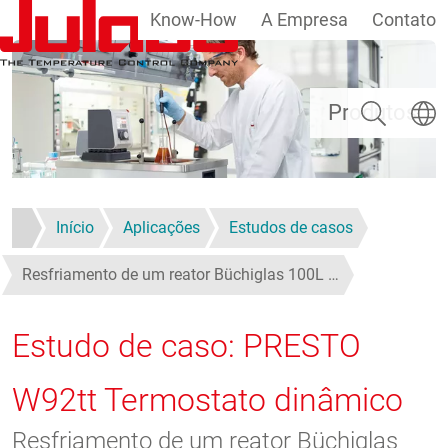
Know-How
A Empresa
Contato
Passar para o conteúdo principal
Pesquisar
Escolh
Produtos
Início
Aplicações
Estudos de casos
Resfriamento de um reator Büchiglas 100L …
Estudo de caso: PRESTO
W92tt Termostato dinâmico
Resfriamento de um reator Büchiglas