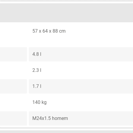
57 x 64 x 88 cm
4.8 l
2.3 l
1.7 l
140 kg
M24x1.5 homem