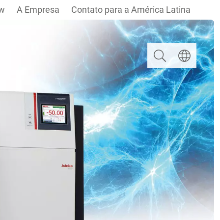
w
A Empresa
Contato para a América Latina
Pesquisar
Escolha um i