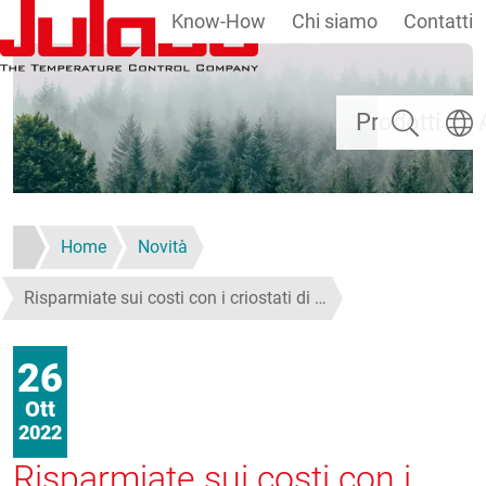
Know-How
Chi siamo
Contatti
Salta al contenuto principale
Ricerca
Selezi
Prodotti
Home
Novità
Risparmiate sui costi con i criostati di …
26
Ott
2022
Risparmiate sui costi con i