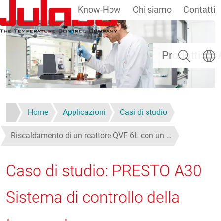
Know-How
Chi siamo
Contatti
Salta al contenuto principale
Ricerca
Selezi
Prodotti
Home
Applicazioni
Casi di studio
Riscaldamento di un reattore QVF 6L con un …
Caso di studio: PRESTO A30
Sistema di controllo della