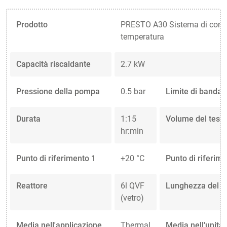
Prodotto
PRESTO A30 Sistema di contro
temperatura
Capacità riscaldante
2.7 kW
Pressione della pompa
0.5 bar
Limite di banda
Durata
1:15
Volume del test
hr:min
Punto di riferimento 1
+20 °C
Punto di riferim
Reattore
6l QVF
Lunghezza del t
(vetro)
Media nell'applicazione
Thermal
Media nell'unità 