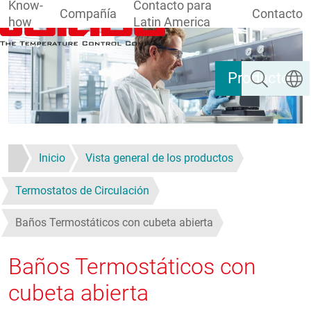
Know-
Contacto para
Compañía
Contacto
how
Latin America
Pasar al contenido principal
Buscar
Selecc
Productos
Inicio
Vista general de los productos
Termostatos de Circulación
Baños Termostáticos con cubeta abierta
Baños Termostáticos con
cubeta abierta