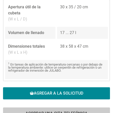
Apertura útil de la
30 x 35 / 20 cm
cubeta
(W x L / D)
Volumen de llenado
17 ... 27 l
Dimensiones totales
38 x 58 x 47 cm
(W x L x H)
1
En tareas de aplicación de temperatura cercanas o por debajo de
la temperatura ambiente: utilice un serpentín de refrigeración o un
refrigerador de inmersión de JULABO.
AGREGAR A LA SOLICITUD