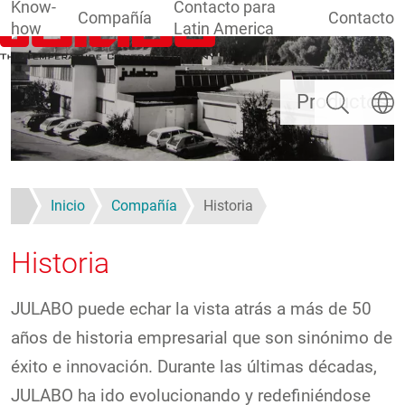
Know-
Contacto para
Compañía
Contacto
how
Latin America
Pasar al contenido principal
Buscar
Selecc
Productos
Inicio
Compañía
Historia
Historia
JULABO puede echar la vista atrás a más de 50
años de historia empresarial que son sinónimo de
éxito e innovación. Durante las últimas décadas,
JULABO ha ido evolucionando y redefiniéndose