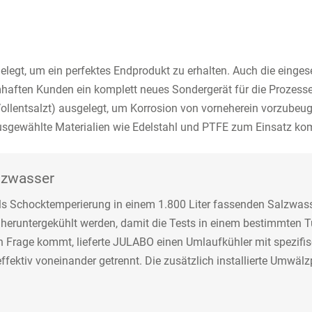
t gelegt, um ein perfektes Endprodukt zu erhalten. Auch die ein
mhaften Kunden ein komplett neues Sondergerät für die Prozess
Vollentsalzt) ausgelegt, um Korrosion von vorneherein vorzub
ausgewählte Materialien wie Edelstahl und PTFE zum Einsatz k
lzwasser
els Schocktemperierung in einem 1.800 Liter fassenden Salzwa
ad heruntergekühlt werden, damit die Tests in einem bestimmten
 in Frage kommt, lieferte JULABO einen Umlaufkühler mit spez
ffektiv voneinander getrennt. Die zusätzlich installierte Umwä