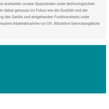
s erarbeiten unsere Spezialisten unter technologischen
hen dabei genauso im Fokus wie die Qualität und der
ng des Geräts und eingehenden Funktionstests unter
insame Inbetriebnahme vor Ort. Attraktive Serviceangebote