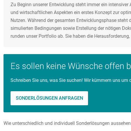
Zu Beginn unserer Entwicklung steht immer ein intensiver 
und wirtschaftlichen Aspekten ein erstes Konzept zur opti
Nutzen. Während der gesamten Entwicklungsphase steht da
simulierten Bedingungen sowie Erstellung der nötigen Dok
runden unser Portfolio ab. Sie haben die Herausforderung,
Es sollen keine Wünsche offen b
Schreiben Sie uns, was Sie suchen! Wir kümmern uns um d
SONDERLÖSUNGEN ANFRAGEN
Wie unterschiedlich und individuell Sonderlösungen aussehen 