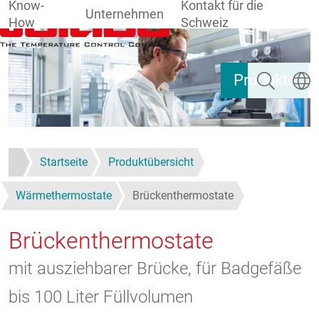
Know-
Kontakt für die
Unternehmen
How
Schweiz
Direkt zum Inhalt
Suchen
Sprach
Produkte
Startseite
Produktübersicht
Wärmethermostate
Brückenthermostate
Brückenthermostate
mit ausziehbarer Brücke, für Badgefäße
bis 100 Liter Füllvolumen